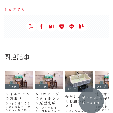
シェアする
関連記事
ブログ
ブログ
ブログ
ブログ
タイルシンク
NEWタイプ
地中海タ
今年もよろし
横スクロー
の底張り
のタイルシン
天板作る
くお願い致し
ク原型完成！
ルできます
ホントに涼しくな
暑いです
ます！
りましたね～ そ
多治見市
先日アップしまし
ろそろ、夏も終わ
最悪ですね
みなさんこんにち
た、ＮＥＷタイプ