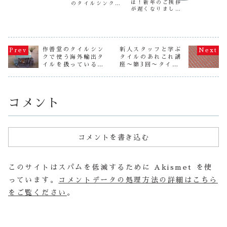
りやな～（笑）
３８℃超え
は！新年のご挨拶
のタイルシンク、
ちょっとさみしい
すね～ で
が遅くなりまして
まずはモルタル原
～～～～
さに負けず
申し訳ありません
型が完成しまし
～・・・。さて、
りますよ！
が、今年も1年また
た。これを約３０
今日のスタートは
先日紹介し
よろしくお願い致
日自然乾燥させて
先日、タイルシン
地中海をイ
します！！さて、
ゆきます。 完成
クをオーダーをい
して作られ
作善堂も通常作業
が楽しみです
ただいたお客様
ンドメイド
に戻ってまいりま
作善堂のタイルシン
新人スタッフと学ぶ
（笑）小さめのシ
の、底のデザイン
を使った天
して、オーダー品
ンクですので、室
クで使う海外輸出タ
タイルのあれこれ講
部分の加工から始
礎（原型）
をはじめ、新しい
内のちょっとした
イルを扱っているお
座〜第3回〜タイル
ましました。 さ
ました。 
シンクも順次製作
洗面や、庭のちょ
店での一コマ！
の大きさや厚みが違
ぁ〜今日も一日頑
は、金属メ
に入っております
っとしたシンクと
うと何が変わるの？
張りますよ...
ュ...
♪新年最初のNew
してお使いいただ
シンクです♪...
けたら...
コメント
コメントを書き込む
このサイトはスパムを低減するために Akismet を使
っています。
コメントデータの処理方法の詳細はこちら
をご覧ください
。