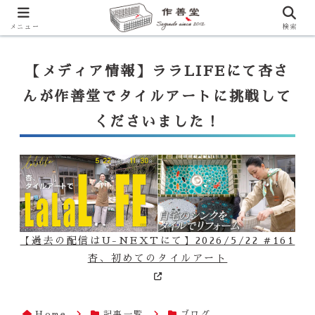
【ララLIFE】特注カウンター付シンク（40万円～）のお問合せはこ
ちらから
一番下のフォームにご記入ください
メニュー
検索
【メディア情報】ララLIFEにて杏さ
んが作善堂でタイルアートに挑戦して
くださいました！
【過去の配信はU-NEXTにて】2026/5/22 #161
杏、初めてのタイルアート
Home
記事一覧
ブログ