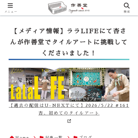
【ララLIFE】特注カウンター付シンク（40万円～）のお問合せはこ
ちらから
一番下のフォームにご記入ください
メニュー
検索
【メディア情報】ララLIFEにて杏さ
んが作善堂でタイルアートに挑戦して
くださいました！
【過去の配信はU-NEXTにて】2026/5/22 #161
杏、初めてのタイルアート
Home
記事一覧
ブログ