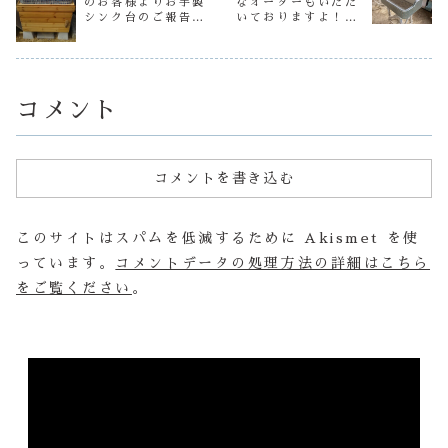
のお客様よりお手製
なオーダーもいただ
工作にぴったりの
ましたが負
色を昨日＆今日の
作善堂オリジナル
シンク台のご報告を
いておりますよ！色
クラフトキット...
作業開始！
２...
の...
いただきました！&
んなやりたい！こう
サイズのタ
しを３本作
設置の際の注意点！
したい！をぜひご相
た とりあ..
談くださいませ♪
コメント
コメントを書き込む
このサイトはスパムを低減するために Akismet を使
っています。
コメントデータの処理方法の詳細はこちら
をご覧ください
。
動
画
プ
レ