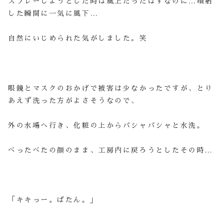
スプレーしようとした時は風上だったはずなのに…噴射
した瞬間に一気に風下…
自然にいじめられた気がしました。笑
眼鏡とマスクのおかげで被害は少なかったですが、とり
あえず洗った方がよさそうなので、
外の水場へ行き、化粧の上からバシャバシャと水洗。
べったべたの顔のまま、工房内に戻ろうとしたその時…
「キキっー。ぱたん。」