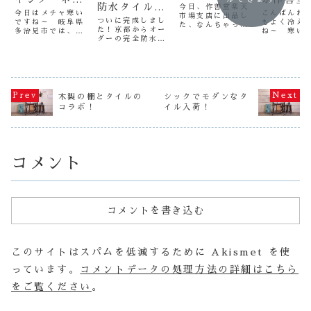
売！
防水タイル流
今日、作善堂楽天
ト店OPEN
今日はメチャ寒い
こんばんわ
市場支店に出品し
しが完成しま
ついに完成しまし
ですね～ 岐阜県
もよく冷え
た、なんちゃって
た！京都からオー
した！
多治見市では、雪
ね～ 寒い
プロバンスシンク
ダーの完全防水タ
は降ってませんが
～さて、今
（笑） 売れてし
イル流し！京都の
北風が強く寒いで
知県豊田市
まいました（笑）
業者さまよりご依
す・・・さて、作
ット経由か
福岡県に嫁入りし
頼いただいた商品
善堂は４月８日に
絡いただい
ます（笑） Oさ
です。このタイル
新しく自社ホーム
様がいらっ
ま、お買い上げ有
を使ってタイルシ
ページ＆作善堂
ました。来
難うございまし
ンク完全防水を作
楽天市場支店＆フ
築されると
木製の棚とタイルの
シックでモダンなタ
た。 明日、これ
ってほしいと！マ
ェイスブックペー
で、作善堂
と同じようなタイ
コラボ！
イル入荷！
ジですか！ お受
ジをＯＰＥＮさせ
のレトロタ
ルシンク２本分仕
けします！ってこ
ていただきます。
タイル流し
込みますので、も
とで送られてきま
この所、全国より
きてくれま
う少しお待ち下さ
した（笑)さて
お問合せ＆オー
た。 有難
い...
～ 手ごわい仕事
ダ...
まし...
が...
コメント
コメントを書き込む
このサイトはスパムを低減するために Akismet を使
っています。
コメントデータの処理方法の詳細はこちら
をご覧ください
。