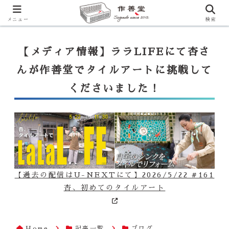
【ララLIFE】特注カウンター付シンク（40万円～）のお問合せはこ
ちらから
一番下のフォームにご記入ください
メニュー
検索
【メディア情報】ララLIFEにて杏さ
んが作善堂でタイルアートに挑戦して
くださいました！
【過去の配信はU-NEXTにて】2026/5/22 #161
杏、初めてのタイルアート
Home
記事一覧
ブログ