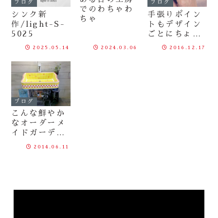
ブログ
ブログ
でのわちゃわ
シンク新
手張りポイン
ちゃ
作/light-S-
トもデザイン
5025
ごとにちょっ
と作り方が変
2025.05.14
2024.03.06
2016.12.17
わります。
ブログ
こんな鮮やか
なオーダーメ
イドガーデン
シンクが！
2014.06.11
動
画