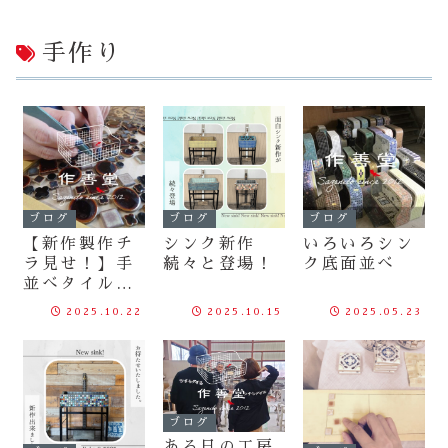
手作り
ブログ
ブログ
ブログ
【新作製作チ
シンク新作
いろいろシン
ラ見せ！】手
続々と登場！
ク底面並べ
並べタイルで
あれこれ考え
2025.10.22
2025.10.15
2025.05.23
る
ブログ
ある日の工房