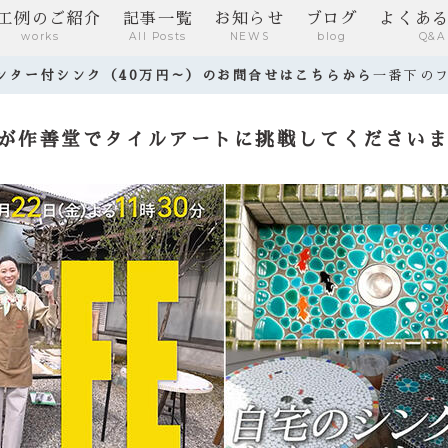
工例のご紹介
記事一覧
お知らせ
ブログ
よくあ
works
All Posts
NEWS
blog
Q&A
ウンター付シンク（40万円～）のお問合せはこちらから
一番下の
んが作善堂でタイルアートに挑戦してください