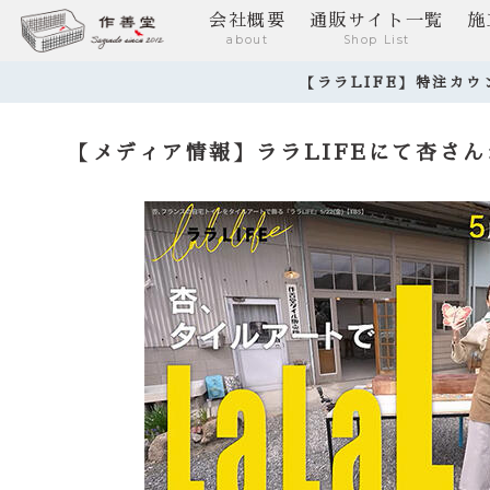
会社概要
通販サイト一覧
施
about
Shop List
【ララLIFE】特注カ
【メディア情報】ララLIFEにて杏さ