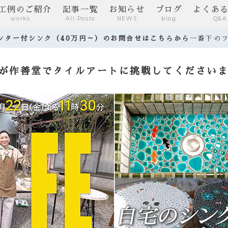
工例のご紹介
記事一覧
お知らせ
ブログ
よくあ
works
All Posts
NEWS
blog
Q&A
ウンター付シンク（40万円～）のお問合せはこちらから
一番下の
んが作善堂でタイルアートに挑戦してください