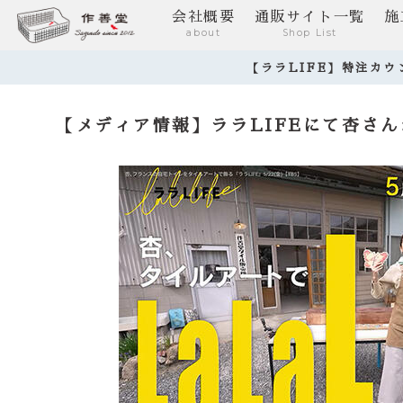
会社概要
通販サイト一覧
施
about
Shop List
【ララLIFE】特注カ
【メディア情報】ララLIFEにて杏さ