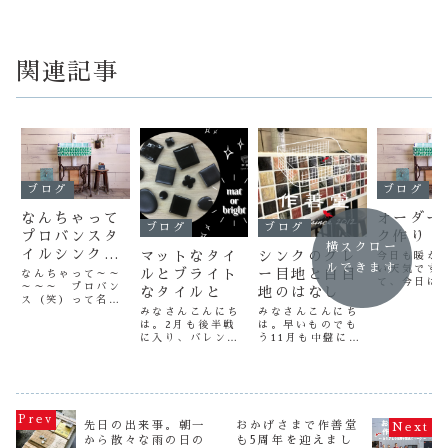
関連記事
ブログ
ブログ
なんちゃって
オーダー
ブログ
ブログ
プロバンスタ
ク作り
横スクロー
イルシンク
マットなタイ
シンクのグレ
今日も暖か
ルできます
い天気です
（笑）
ルとブライト
ー目地と白目
なんちゃって～～
て、今日は
～～～ プロバン
なタイルと
地のはなし
経由から御
ス（笑）って名前
ただきまし
みなさんこんにち
みなさんこんにち
のタイルシン
奈川県川崎
は。2月も後半戦
は。早いものでも
ク！ このタイル
務店さんか
に入り、バレンタ
う11月も中盤に差
シンクは作善堂の
ーダーシン
インデーも終わり
し掛かってきまし
人気商品です
イズ＆天板
ましたが、みなさ
たね。ということ
（笑）これは作善
ました。こ
んはチョコやお菓
は、今年はあと一
堂の女性スタッフ
客様のご要
子をたくさん食べ
月とちょっとで終
が命名しまし
グレー目地
ましたかね？近頃
わりということ
た。 よく売れる
上げました
は男の子も手作り
で。時間が過ぎて
タイプなんです
先日の出来事。朝一
おかげさまで作善堂
んな場所で
するのが当たり前
いくのが早過ぎて
が、手間がかかる
な感じに使
から散々な雨の日の
も5周年を迎えまし
なようで、スタッ
ちょっと恐ろしい
のでたま～～～～