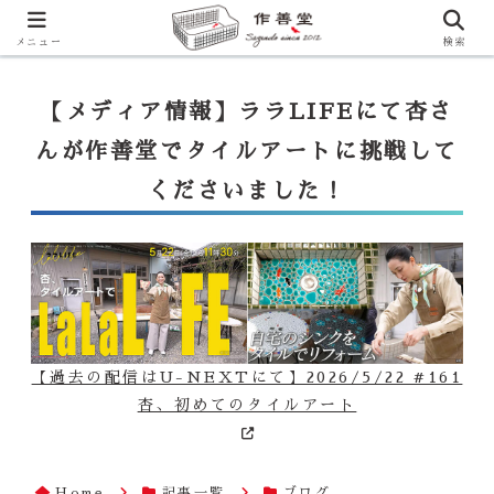
【ララLIFE】特注カウンター付シンク（40万円～）のお問合せはこ
ちらから
一番下のフォームにご記入ください
メニュー
検索
【メディア情報】ララLIFEにて杏さ
んが作善堂でタイルアートに挑戦して
くださいました！
【過去の配信はU-NEXTにて】2026/5/22 #161
杏、初めてのタイルアート
Home
記事一覧
ブログ