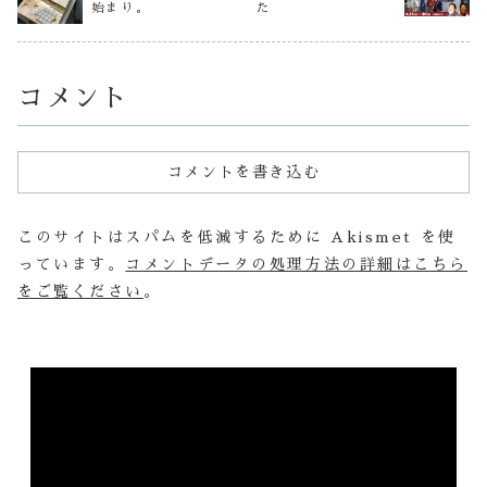
る...
始まり。
た
フの息子さんもク
ですが、無事にま
に作るだけの１品
ッキーを焼いてい
た年末年始を迎え
です（笑）ちな...
たそう！今はレシ
られるよう粛々と
ピや作り方もネ
過ごしていこう
ッ...
と...
コメント
コメントを書き込む
このサイトはスパムを低減するために Akismet を使
っています。
コメントデータの処理方法の詳細はこちら
をご覧ください
。
動
画
プ
レ