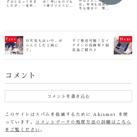
みなさんこんにち
です（笑）
ずかとなってきま
は！早いものでも
は。年末も目前に
今日はオー
したが、一足早
う暑さでどうにか
冬も深まり、寒さ
打ち合わせ
く、新年に向けて
なりそうな8月で
が身に染みます
でした。 
の作善堂本店の耳
すね。これから家
ね。今日は工房の
一番は、富
寄りな情報をお知
族で旅行やイベン
冬のどーでもいい
Ｋさんから
らせです！年末年
トにと忙しい夏も
お話をしたいと思
頼分で、こ
始のお休み明けに
本番！熱中症や事
いますので、お暇
個性があり
イベント開催で
故等にも気をつけ
な方はお付き合い
す！ 完成
す！2018年1月9
て楽しんでくださ
頂ければ。笑まず
ップします
日 9:00am 〜 1
いね♪さて、限定
はストーブのお
お天気も良い中、が
すぐ発送可能！なイ
待ちくださ
月12日 9:00am
20セットで販売し
話。工房は、シン
せ。こちら
らんとした工房に
チオシの在庫有り限
まではタイルシン
ている、夏休みの
ク施工作業場領域
ち合わ...
ク10％OFF！...
工作にぴったりの
て。
定品ご紹介♪
と下回し（シンク
クラフトキット...
のデザインや下準
備）...
コメント
コメントを書き込む
このサイトはスパムを低減するために Akismet を使
っています。
コメントデータの処理方法の詳細はこちら
をご覧ください
。