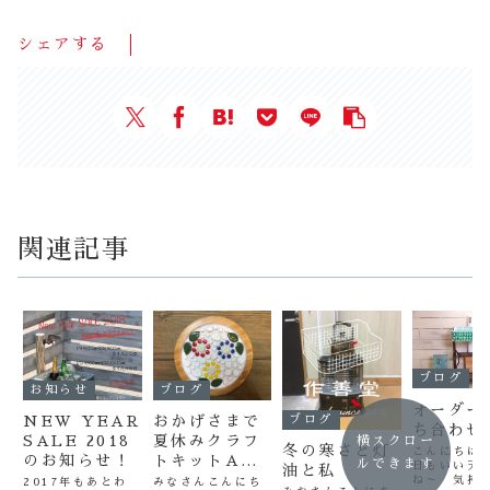
シェアする
関連記事
ブログ
お知らせ
ブログ
オーダー
ブログ
NEW YEAR
おかげさまで
ち合わせ
SALE 2018
夏休みクラフ
横スクロー
冬の寒さと灯
こんにちは
のお知らせ！
トキットA完
ルできます
日もいい天
油と私
売です！
ね～ 気持
2017年もあとわ
みなさんこんにち