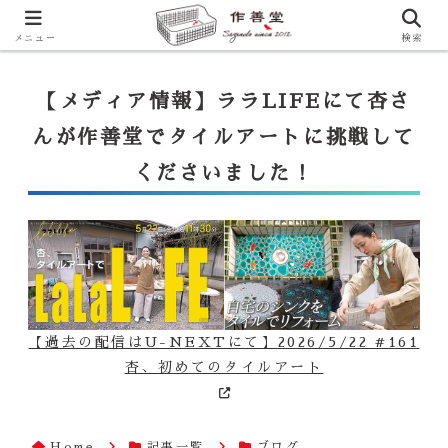
【ララLIFE】特注カウンター付シンク（40万円～）のお問合せはこ
ちらから
一番下のフォームにご記入ください
メニュー
検索
【メディア情報】ララLIFEにて杏さ
んが作善堂でタイルアートに挑戦して
くださいました！
【過去の配信はU-NEXTにて】2026/5/22 #161
杏、初めてのタイルアート
Home
記事一覧
ブログ