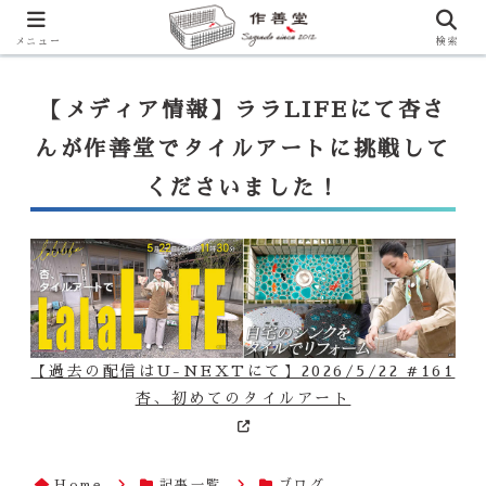
【ララLIFE】特注カウンター付シンク（40万円～）のお問合せはこ
ちらから
一番下のフォームにご記入ください
メニュー
検索
【メディア情報】ララLIFEにて杏さ
んが作善堂でタイルアートに挑戦して
くださいました！
【過去の配信はU-NEXTにて】2026/5/22 #161
杏、初めてのタイルアート
Home
記事一覧
ブログ