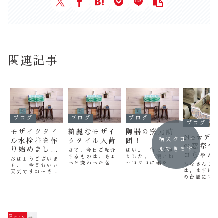
関連記事
ブログ
ブログ
ブログ
ブログ
モザイクタイ
綺麗なモザイ
陶器の窯元訪
Newデ
横スクロー
ル水栓柱を作
クタイル入荷
問！
の窓際モ
り始めました
ルできます
さて、今日ご紹介
はい。 行ってき
コちゃん
するものは、ちょ
ました。 凄いね
～
おはようございま
ク登場♪
っと変わった色の
～ロクロに器をの
みなさんこ
す。 今日もいい
モザイクタイルで
せて手作業で色を
は。まずは
ネコちゃ
天気ですね～さ
す。色のムラがあ
つけてます。 こ
の台風にて
て、作善堂では今
ンクもぜ
り、壁やカウンタ
れは職人技ですね
遭われた地
日よりタイル水栓
ーに貼るといい感
～ 僕なら手が震
方々の一日
柱の仕上げ作業に
じになると思いま
えてできませ
復興を願い
入りました。 一
す（笑） こちら
ん・・・そして、
運ばせてい
応、４種類のデザ
のタイル、かなり
一点ずつ手作業で
たいと思い
インのものを販売
お高い商品です
検品確認をしてま
また、少し
予定です。 まず