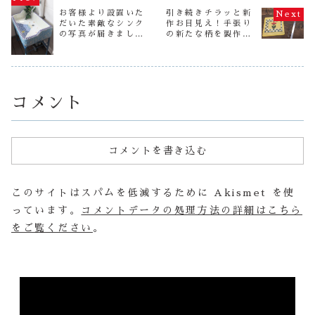
が、今回数量はあ
した。 一日中こ
るい気持ち
は作業中ですがア
るだけの限定品で
の仕事は気の遠く
お客様より設置いた
引き続きチラッと新
るようなタ
ップします。こち
すが、３色を格安
なる作業で
だいた素敵なシンク
作お目見え！手張り
話題を提供
ら、タイル流しと
にて作善堂ヤフオ
す・・・そして、
ばと思いま
の写真が届きまし
の新たな柄を製作中
同じくらいの手間
ク...
手描き＆色...
気のふっく
がかかります。
た！
ですよ♪
体のかわい
目...
ネ...
コメント
コメントを書き込む
このサイトはスパムを低減するために Akismet を使
っています。
コメントデータの処理方法の詳細はこちら
をご覧ください
。
動
画