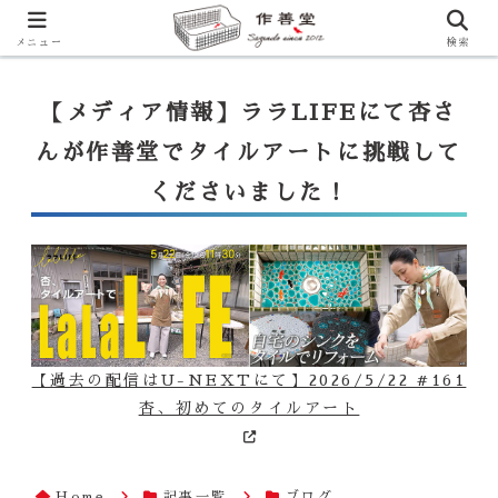
【ララLIFE】特注カウンター付シンク（40万円～）のお問合せはこ
ちらから
一番下のフォームにご記入ください
メニュー
検索
【メディア情報】ララLIFEにて杏さ
んが作善堂でタイルアートに挑戦して
くださいました！
【過去の配信はU-NEXTにて】2026/5/22 #161
杏、初めてのタイルアート
Home
記事一覧
ブログ