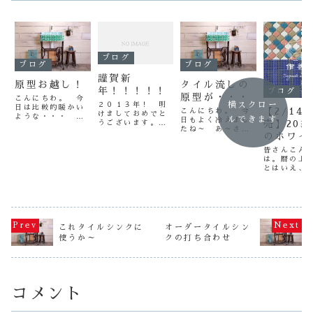
ブログ
ブログ
ブログ
謹賀新
原型お越し！
タイル流しの
年！！！！！
ブログ
原型が・・・
こんにちわ。 今
横スクロー
２０１３年！ 明
日は比較的暖かい
【2/14
こんにちわ。 今
けましておめでと
ような・・・ 気
ルできます
日もよく冷えまし
売】20
うございます。
がします。今日は
たね～ あ～さ
旧年中は多くの
のホワイ
タイル流しの原型
む！今日は昨日か
方々に、作善堂に
作りをします。
ックス＆
ら作りだした、モ
てお買い上げ＆ご
皆さんこん
本来、真冬は作業
ルタル原型の型外
支援いただき誠に
は。暦の上
か会えな
中にセメントが凍
しをしようと思っ
有難うございまし
とはいえ、
結することがある
トロ丸タ
たのですが、あか
た。 本年も元気
だコタツが
ので、作らないん
ん・・・ 乾いて
に頑張りますの
季節ですね
ですがストックの
ない・・・ 覚悟
で、応援宜しくお
いかがお過
原型が残り僅かと
はしてたが、寒す
願いします。また
しょうか？
なりましたので作
ぎてセメントが固
本年４月より、リ
多治見の作
ることにしまし
まらない・・・
ニューアルされた
は、スタッ
た。まずは、ジェ
これタイルシンクに
オーダータイルシン
はぁ～明日に持ち
作善堂が出発いた
起毛の会社
ッ...
使うか～
クの打ち合わせ
越しかよ～まぁ～
しま...
りパーカー
仕...
り、あたわ
きながらも
「このタイ
愛いじゃん
い...
コメント