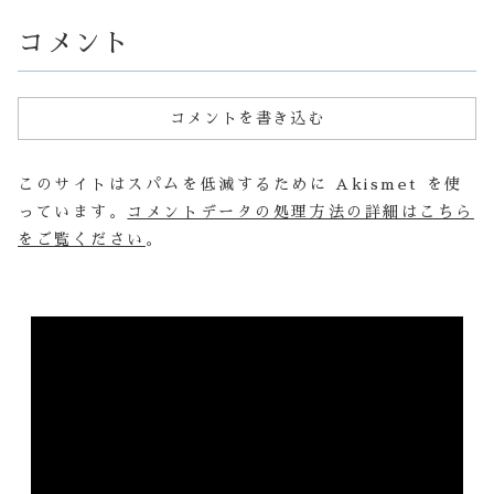
クを冬の寒
守ることが
ま...
コメント
コメントを書き込む
このサイトはスパムを低減するために Akismet を使
っています。
コメントデータの処理方法の詳細はこちら
をご覧ください
。
動
画
プ
レ
ー
ヤ