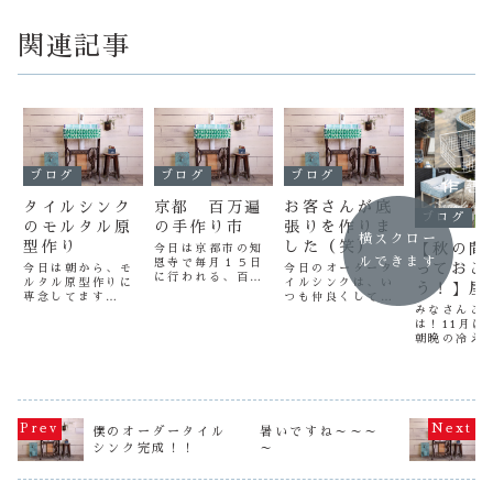
関連記事
ブログ
ブログ
ブログ
タイルシンク
京都 百万遍
お客さんが底
ブログ
のモルタル原
の手作り市
張りを作りま
横スクロー
型作り
した（笑）
【秋の間
今日は京都市の知
ルできます
恩寺で毎月１５日
っておこ
今日は朝から、モ
今日のオーダータ
に行われる、百万
ルタル原型作りに
イルシンクは、い
う！】屋
遍の手作り市に行
専念してます
つも仲良くしてい
ンク・水
ってきました。
みなさんこ
（笑） この原
るMさんのタイル
はじめて行ったの
は！11月に
「冬支度
型、冬になると極
シンクですので、
ですが、今日はた
朝晩の冷え
端に硬化が悪くな
Mさん自らシンク
またま日曜日なの
グッと厳し
るので、この時期
の底に貼るタイル
で、いつもより人
てきました
からフル生産しま
をデザインしてく
でも多く大盛況の
れからの時
す。タイルシンク
れました（笑）作
よう！ いろいろ
配になるの
作りの中で一番大
品名 ブルーハワ
な手作りの品物や
外に設置さ
変＆難しいのが、
イ（笑） さてさ
植物、食べ物＆飲
ンクや水道
この原型作りです
て、どんなタイル
僕のオーダータイル
暑いですね～～～
み物、石鹸などな
「凍結」で
（笑） 木製の型
シンクができるか
シンク完成！！
～
ど・・・ 沢山
でしょうか
枠、１本１本に癖
な～～～う～～～
の...
っとした準
があるので、熟練
～ん（笑） い
大切なタイ
の職人...
い...