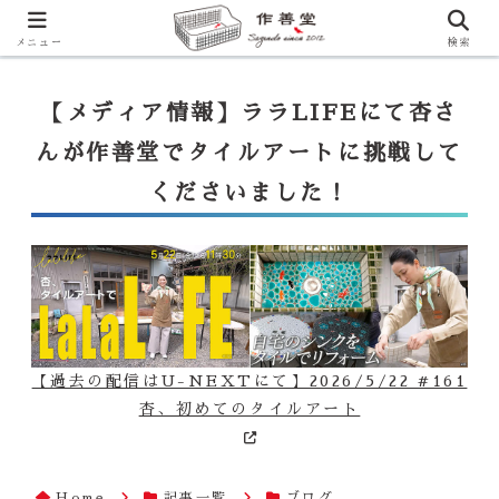
【ララLIFE】特注カウンター付シンク（40万円～）のお問合せはこ
ちらから
一番下のフォームにご記入ください
メニュー
検索
【メディア情報】ララLIFEにて杏さ
んが作善堂でタイルアートに挑戦して
くださいました！
【過去の配信はU-NEXTにて】2026/5/22 #161
杏、初めてのタイルアート
Home
記事一覧
ブログ