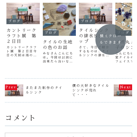
ブログ
ブログ
カントリーク
タイルシンク
ブログ
ブログ
ラフト展 第
の排水Sトラ
横スクロー
２日目
ップ
タイルの生地
メガ丸メ
ルできます
の色のお話
子のシン
カントリークラフ
さて、今日ご紹介
ト展 第２日目今
するものは、タイ
みなさんこんにち
こんにちは
日の天候は雨のち
ルシンクの排水パ
は。今回は以前に
堂タイルの
晴、多くのお客様
イプのSトラップ
出来たら良いなと
フェイスで
がご来場いただけ
です。 よく、シ
思っていた“タイ
ガ丸・メガ
ました。 各ブー
ンクの排水でSの
ルの生地の色”に
こちらはタ
スのスタッフが忙
字になった排水パ
ついてお話してい
成形する所
しく動きまわって
イプのことです。
こうかと思いま
善堂スタッ
ました（笑） ご
作善堂のタイルシ
す。タイルの生地
ったお手製
来場いただきまし
ンクも、もちろん
の色＝使用してい
ルなのです
僕の大好きなタイル
た方々、本日は誠
Sトラップはつけ
またまた新作のタイ
る材料の土の種類
が少ない為
シンクが売れ
に有難うございま
れます。 多少加
ルシンク
によって違ってき
はお客様へ
て・・・
した。 さて、今
工は必要ですが
ます。生地の色が
後に工房へ
日の作善堂はモザ
（笑） 施工方法
釉薬の色にも影響
まいりまし
イクタイルクラ
は、メールもしく
していたりするの
までレギュ
フ...
は...
で、生地の土との
使っていた10
相...
コメント