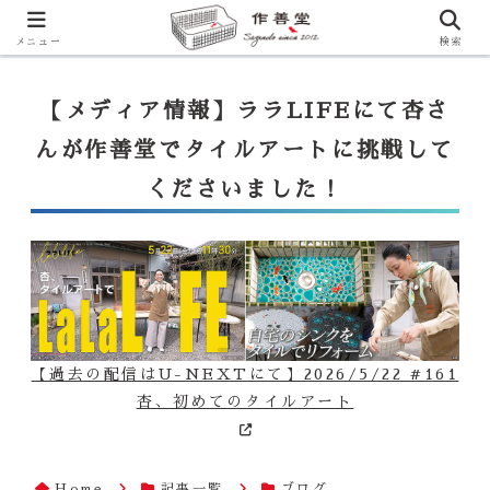
【ララLIFE】特注カウンター付シンク（40万円～）のお問合せはこ
ちらから
一番下のフォームにご記入ください
メニュー
検索
【メディア情報】ララLIFEにて杏さ
んが作善堂でタイルアートに挑戦して
くださいました！
【過去の配信はU-NEXTにて】2026/5/22 #161
杏、初めてのタイルアート
Home
記事一覧
ブログ