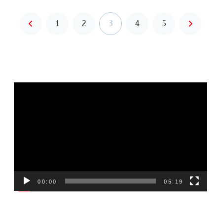
1
2
3
4
5
前
次
へ
へ
動
画
プ
レ
ー
ヤ
ー
00:00
05:19