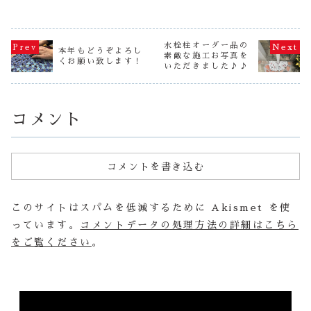
ル流しがあるので
した、東京のお客
ましたが、みなさ
いい感じの
すが、今回は小さ
様でカフェのオー
んはチョコやお菓
を見つけま
い花を２輪で仕上
ナーさんからのオ
子をたくさん食べ
のタイルは
げてみました。
ーダーです
ましたかね？近頃
す。早速、
ピンク色を中心に
（笑） 有難うご
は男の子も手作り
イルのメー
水栓柱オーダー品の
色配色してみまし
ざいます。室内用
本年もどうぞよろし
するのが当たり前
探してみた
た。いい感じだと
の完全防水のシン
素敵な施工お写真を
くお願い致します！
なようで、スタッ
善堂から３
思います・・・
クSSサイズをオー
いただきました♪♪
フの息子さんもク
いのタイル
が、いかがでしょ
ダーいただき、と
ッキーを焼いてい
ーでしたよ
うか...
ても...
たそう！今はレシ
し！ 早速
ピや作り方もネ
ぁ～ その
ッ...
値段を...
コメント
コメントを書き込む
このサイトはスパムを低減するために Akismet を使
っています。
コメントデータの処理方法の詳細はこちら
をご覧ください
。
動