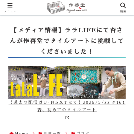
【ララLIFE】特注カウンター付シンク（40万円～）のお問合せはこ
ちらから
一番下のフォームにご記入ください
メニュー
検索
【メディア情報】ララLIFEにて杏さ
んが作善堂でタイルアートに挑戦して
くださいました！
【過去の配信はU-NEXTにて】2026/5/22 #161
杏、初めてのタイルアート
Home
記事一覧
ブログ