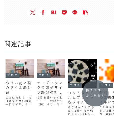
関連記事
ブログ
ブログ
小さい花２輪
オーダーシン
ブログ
ブログ
のタイル流し
クの底デザイ
横スクロー
台
ン部分の打ち
マットなタイ
雑誌 リ
ルできます
合わせ
ルとブライト
ルに掲載
こんにちわ！ 今
今日も暑いですね
日は少々寒い雨の
～～～ 強烈です
なタイルと
イルに惚
一日ですね。さ
（笑）さて、今日
た・・・
みなさんこんにち
こんばんわ
て、今日は作善堂
ご紹介する商品は
は。2月も後半戦
日はお休み
がよく作る、花一
ネット経由よりオ
に入り、バレンタ
が、雑誌リ
輪シリーズのタイ
ーダーいただきま
インデーも終わり
に掲載され