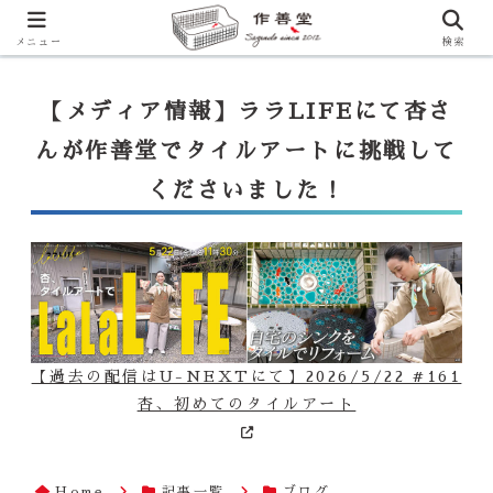
【ララLIFE】特注カウンター付シンク（40万円～）のお問合せはこ
ちらから
一番下のフォームにご記入ください
メニュー
検索
【メディア情報】ララLIFEにて杏さ
んが作善堂でタイルアートに挑戦して
くださいました！
【過去の配信はU-NEXTにて】2026/5/22 #161
杏、初めてのタイルアート
Home
記事一覧
ブログ