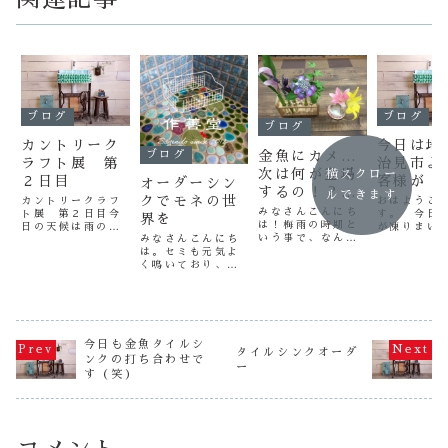
ブログ
ブログ
ブログ
カントリーク
今日は地
ブログ
金魚にカメ…
ラフト展 第
治見市よ
次は何が登場
横スクロー
２日目
客様が
オーダーシン
するの！？か
ルできます
クでモネの世
カントリークラフ
おはようご
わいい生き物
みなさんこんにち
ト展 第２日目今
す。 今日
界を
は！梅雨の時期と
がじわりじわ
日の天候は雨のち
が凍りまい
いう事で、なんだ
みなさんこんにち
晴、多くのお客様
た・・・今
りと増えてい
かすっきりしない
は。セミも元気よ
がご来場いただけ
から珍しく
ます！
お天気に気分も引
く鳴いており、
ました。 各ブー
治見市より
っぱられ気味です
40℃という気温を
スのスタッフが忙
ト経由のお
が、通勤途中のあ
耳にしても驚かな
しく動きまわって
ご来店くだ
ちこちのお家に綺
くなってきている
ました（笑） ご
した。 と
麗な色々な色の紫
自分がいる事に麻
来場いただきまし
男美女のお
陽花が咲いてい
痺してるなーと感
た方々、本日は誠
で、家と一
て、しっとりした
じる昨今でござい
今日も金魚タイルシ
に有難うございま
囲気もいい
タイルシンクオーダ
雰囲気もいいなー
ます。「なんだか
した。 さて、今
でした（
ンクの打ち合わせで
ー
と思う今日この頃
だるいなー、眠気
日の作善堂はモザ
悩んでみえ
す（笑）
です。工房のPC作
がすごいな」と感
イクタイルクラ
が、ご主人
業&来客スペー
じていたのは、ど
フ...
レ...
ス...
うやら軽い熱中症
予備軍だったよ
う...