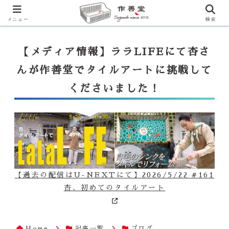
【ララLIFE】特注カウンター付シンク（40万円～）のお問合せはこ
ちらから
一番下のフォームにご記入ください
メニュー
検索
【メディア情報】ララLIFEにて杏さ
んが作善堂でタイルアートに挑戦して
くださいました！
【過去の配信はU-NEXTにて】2026/5/22 #161
杏、初めてのタイルアート
Home
記事一覧
ブログ