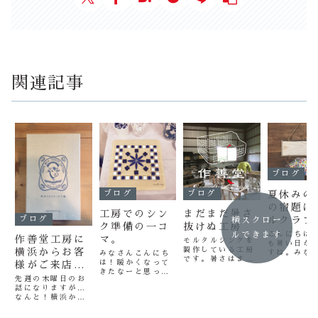
関連記事
ブログ
ブログ
ブログ
夏休みの
の宿題に
工房でのシン
まだまだ暑さ
ブログ
ルクラフ
横スクロー
ク準備の一コ
抜けぬ工房
いかがで
ルできます
こんにちは
マ。
作善堂工房に
モルタルシンクを
も暑い日が
う？カラ
製作している工房
横浜からお客
すね。みな
みなさんこんにち
に可愛く
です。暑さはまだ
中症や夏風
は！暖かくなって
様がご来店く
まだ残りますが、
く！！
十分お気を
きたなーと思って
ださいまし
お庭にぴったりの
先週の木曜日のお
ださい！水
いたそばから、今
タイルシンクを鋭
話になりますが…
た！
分を適度に
週は雪と寒さが襲
利製作中です。
なんと！横浜から
睡眠をしっ
ってきましたね。
朝一の新幹線を使
るのも大切
週末はまた暖かく
い、電車、レンタ
ですよ！さ