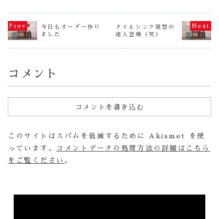
なるようなのです
カーと乗り継い
い先日、小
が、ころころ変わ
で、岐阜県多治見
女の子とお
る気候にからだも
市笠原町の作善堂
親子で工房
心もぐったりで
工房までご来店く
くださり、
す…。ですが！ス
今日もオーダー作り
タイルシンク原型の
ださいました！！
クラフト詰
トーブと音楽をが
ました
達人登場（笑）
まさかの写真撮り
タ...
んがんにかけなが
忘れですが、内容
らテンション上げ
をお楽しみいただ
て...
ければと思います
（笑）お越し下さ
っ...
コメント
コメントを書き込む
このサイトはスパムを低減するために Akismet を使
っています。
コメントデータの処理方法の詳細はこちら
をご覧ください
。
動
画