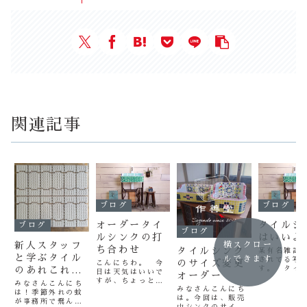
関連記事
ブログ
ブログ
オーダータイ
タイルシ
ブログ
ブログ
ルシンクの打
はいいよ
横スクロー
新人スタッフ
ち合わせ
タイルシンク
某有名雑誌
と学ぶタイル
ルできます
されてる写
のサイズ変更
こんにちわ。 今
のあれこれ講
す。 タイ
日は天気はいいで
オーダー
ク、いい味
座〜第1回〜
すが、ちょっと寒
みなさんこんにち
すよね～ 
みなさんこんにち
くなりましたね～
は！季節外れの蚊
ネット張りと
通に台所で
は。今回は、販売
さて、今日はメー
が事務所で飛んで
ていたタイ
紙張りって何