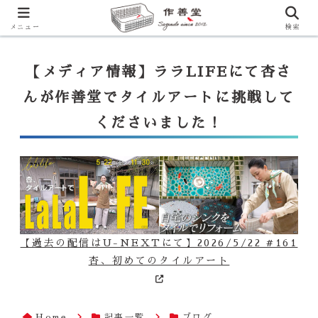
【ララLIFE】特注カウンター付シンク（40万円～）のお問合せはこ
ちらから
一番下のフォームにご記入ください
メニュー
検索
【メディア情報】ララLIFEにて杏さ
んが作善堂でタイルアートに挑戦して
くださいました！
【過去の配信はU-NEXTにて】2026/5/22 #161
杏、初めてのタイルアート
Home
記事一覧
ブログ