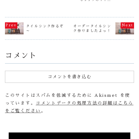
中シンクのサイズ
ルでのお問い合わ
いましたが、エボ
ク・・・ 
変更のご注文につ
せをいただいてま
が違うの？前
ラ出血熱はナイジ
９９％がシ
いてお話ししてい
した、オーダーの
ェリアでは収束し
編
キッチンな
こうと思います。
打ち合わせをして
たとニュースで伝
よね～ 確
まず人気のデザイ
ます。 ２つの打
えられていました
い勝手もい
ンや過去にサイズ
ち合わせは難なく
ね。（ちなみに蚊
見た目もい
変更をいただいた
クリアー！ そし
は、シュッとする
タイルシンク作るぞ
オーダータイルシン
もんね（笑
商品などは、レギ
て、難題のお問い
やつで退治されて
～
ク作りましたよっ！
も、最近は
ュラー商品として
合わせが、２槽式
おりました。）そ
洗...
用意があるものも
のタイルシンク
して、工房では蜂
ございます。“エ
は...
がブンブンブンと3
レガンスローズの
匹ほど飛んでお...
タイルシン
ク”こ...
コメント
コメントを書き込む
このサイトはスパムを低減するために Akismet を使
っています。
コメントデータの処理方法の詳細はこちら
をご覧ください
。
動