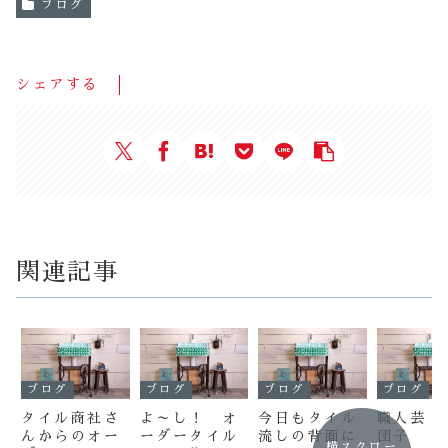
ブログ
シェアする
関連記事
ブログ
ブログ
ブログ
ブログ
タイル商社さ
よ～し！ オ
今日もタイル
職人芸！
んからのオー
ーダータイル
流しの背面に
団子
横スクロー