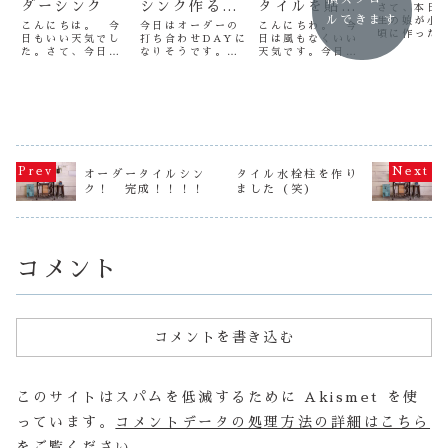
ダーシンク
シンク作るぞ
タイルを貼
さて、本日
ルできます
生の娘が小
～
る
こんにちは。 今
今日はオーダーの
こんにちわ。 今
頃に作った
日もいい天気でし
打ち合わせDAYに
日は風もなくいい
のお話です
た。さて、今日は
なりそうです。
天気です。今日
れから写真
地元のタイル商社
朝から打ち合わせ
も、昨日と同じで
プしますが
さんからのオーダ
の連絡が立て続け
タイル流しの背面
の泥団子は
ーをいただきまし
に入ってます
にタイルを貼る作
ですね～ 
た。 こちらさす
（笑） ありがた
業からスタードで
チにしっか
がタイル商社さ
いです。 感謝感
す。 最近この背
り、ピカピ
ん、作善堂では作
謝！今日の午前中
面貼りのオーダー
ってます。
ったことのない色
は、秋田県の建築
が多いんですよ
り密度もあ
＆デザインを選ば
デザイナーさんか
～ で、朝から売
が凝縮して
れました。 来週
らのオーダーの桶
れた商品の梱包に
オーダータイルシン
タイル水栓柱を作り
娘がこれ見
作りますのでアッ
型シンクの最終打
追われる中、なん
ク！ 完成！！！！
ました（笑）
ん・・・と
プします。で、タ
ち合わせ＆段取り
とが午前中の作業
てく...
イル流しの内側の
を行いました
は終了！午後から
の...
（笑）...
は苦...
コメント
コメントを書き込む
このサイトはスパムを低減するために Akismet を使
っています。
コメントデータの処理方法の詳細はこちら
をご覧ください
。