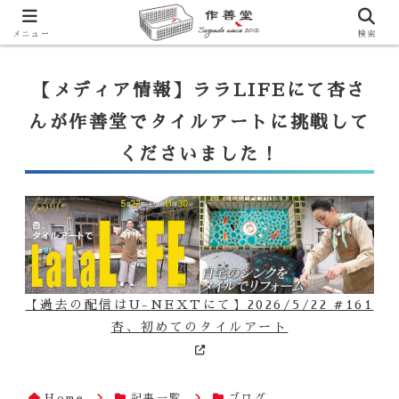
【ララLIFE】特注カウンター付シンク（40万円～）のお問合せはこ
ちらから
一番下のフォームにご記入ください
メニュー
検索
【メディア情報】ララLIFEにて杏さ
んが作善堂でタイルアートに挑戦して
くださいました！
【過去の配信はU-NEXTにて】2026/5/22 #161
杏、初めてのタイルアート
Home
記事一覧
ブログ