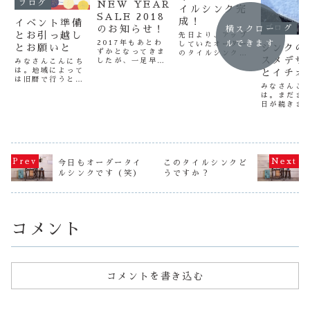
ブログ
NEW YEAR
イルシンク完
SALE 2018
成！
イベント準備
ブログ
のお知らせ！
横スクロー
とお引っ越し
先日より、アップ
ルできます
2017年もあとわ
していたオーダー
とお願いと
シンクの
ずかとなってきま
のタイルシンク、
スメデザ
したが、一足早
みなさんこんにち
やっと完成しまし
く、新年に向けて
は。地域によって
とイチオ
た（笑）これで
の作善堂本店の耳
は旧暦で行うとこ
す。このタイルシ
ンクの紹
みなさんこ
寄りな情報をお知
ろもあるとは思い
ンクのオーナーさ
は。まだま
製作裏話
らせです！年末年
ますが、3月3日は
んは８月にOPEN
日が続きま
始のお休み明けに
雛祭りでしたね。
する京都のゲスト
るかも？
月曜日の朝
イベント開催で
私のおうちでは数
ハウス太鼓屋さん
すらと雪が
す！2018年1月9
年ぶりにお雛様を
です（笑）ご予約
いましたし
日 9:00am 〜 1
飾りましたよ。し
はこちら オーナ
フルエンザ
月12日 9:00am
まいっぱなしも良
ーさんは、とても
を振るって
まではタイルシン
くないよねという
優しい感じのいい
うなので気
ク10％OFF！...
理由で飾りました
方です（笑）
今日もオーダータイ
このタイルシンクど
ていきたい
が、季節感も感じ
京...
ルシンクです（笑）
うですか？
ですね。さ
て良いものです
て、今回は
ね。（甘酒では
れに最近の
な...
やオススメ
ンをご紹介
と...
コメント
コメントを書き込む