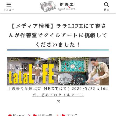
【ララLIFE】特注カウンター付シンク（40万円～）のお問合せはこ
ちらから
一番下のフォームにご記入ください
メニュー
検索
【メディア情報】ララLIFEにて杏さ
んが作善堂でタイルアートに挑戦して
くださいました！
【過去の配信はU-NEXTにて】2026/5/22 #161
杏、初めてのタイルアート
Home
記事一覧
ブログ