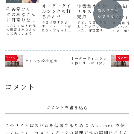
ブログ
オーダータイ
作善堂オリジ
【告知:
作善堂フリー
横スクロー
ルシンクの打
ナルスツール
年
クのみなさん
ち合わせ
完成
ルできます
5/27(月
に耳寄りな情
00〜 端
今日は寒すぎま
さて、今日は先日
♻ 告知:令
報ですよ！
こんにちは！台風
す・・・ 早く春
よりアップしてま
5/27(月)2
リサイク
の影響はみなさん
になってもらわな
した、作善堂オリ
〜より出品予
箱限定♻
大丈夫でしょう
いと・・・さて、
ジナルのスツール
端材のリサ
か？私は昨日、一
今日は名古屋市名
の撮影をしました
“7箱限定”
番激しい雨の時間
東区よりネットを
（笑）中々、斬新
いつも作善
帯と帰宅がかぶっ
見たお客様が、オ
なデザインですよ
援いただき
てしまい、視界ほ
ーダーシンクの打
ね～（笑） いい
とうござい
ぼゼロ状態で土砂
ち合わせに作善堂
と思います（笑）
令和元年最
崩れしかかってい
にきてくださいま
とりあえず、色、
材リサイク
オーダータイルシン
る！？ような道を
タイル水栓柱完成
した。何度も道に
デザイン違いの１
です！タイ
ク作りました（笑）
車で走ってしま
迷いながら来てく
０本ご用意させて
ク製作の際
い、かなり大変で
ださいました K
いただきまし
端材やB品
した（汗）台風が
さまありがとうご
た。 とりあえ
の端材リサイ
過ぎ去った後の片
ざいました。 今
ず、来週ヤフーに
付けも大変かと思
回...
アップ...
いま...
コメント
コメントを書き込む
このサイトはスパムを低減するために Akismet を使
っています。
コメントデータの処理方法の詳細はこちら