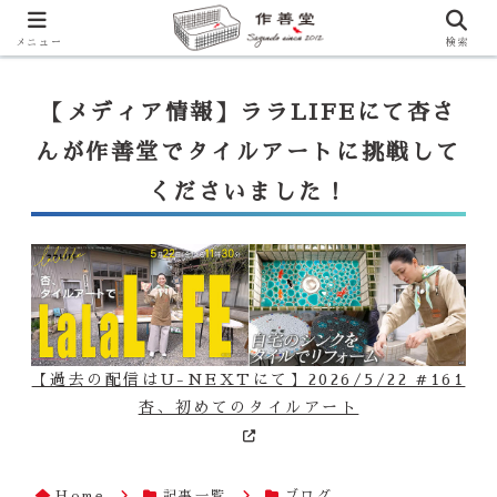
【ララLIFE】特注カウンター付シンク（40万円～）のお問合せはこ
ちらから
一番下のフォームにご記入ください
メニュー
検索
【メディア情報】ララLIFEにて杏さ
んが作善堂でタイルアートに挑戦して
くださいました！
【過去の配信はU-NEXTにて】2026/5/22 #161
杏、初めてのタイルアート
Home
記事一覧
ブログ