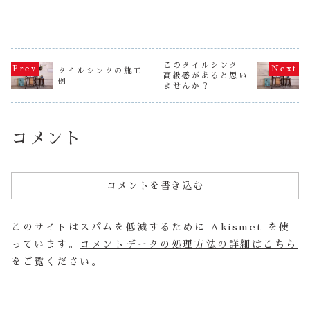
さま！直接、作善
を紹介第四
がよく売れている
善堂のＳＳサイズ
た！！
堂の工房にシンク
日はミックス
のですが、みなさ
のタイル流し、作
を引き取りに来て
ルをおスス
んどのように使っ
っても作っても在
くださったのです
いと思いま
ているんでしょう
庫がたまりませ
が、「お土産なの
回の新商品
か？ いつも梱包
ん・・・ さす
でどうぞ！」と日
仲間入りし
時に思うんですよ
が、お客様から多
本一美味しいとい
濃焼タイル 
ね～多分、タイル
くの要望でできた
うキャベツをくだ
クタイル 2
このタイルシンク
クラフトに使うん
商品ですね～ こ
タイルシンクの施工
さいました！！綺
角】ミック
でしょうね～ 先
のタイル流しを買
高級感があると思い
例
麗で、ずっしりと
ーズ【美濃
日購入いただいた
っていただいた方
ませんか？
したキャベツ！初
ル モザイク
大阪のお客さん
が喜んでいただけ
めてこんなに柔
10m...
は...
るよ...
ら...
コメント
コメントを書き込む
このサイトはスパムを低減するために Akismet を使
っています。
コメントデータの処理方法の詳細はこちら
をご覧ください
。