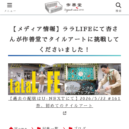
【ララLIFE】特注カウンター付シンク（40万円～）のお問合せはこ
ちらから
一番下のフォームにご記入ください
メニュー
検索
【メディア情報】ララLIFEにて杏さ
んが作善堂でタイルアートに挑戦して
くださいました！
【過去の配信はU-NEXTにて】2026/5/22 #161
杏、初めてのタイルアート
Home
記事一覧
ブログ