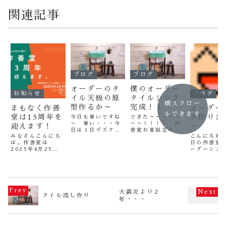
関連記事
ブログ
ブログ
オーダーのタ
僕のオーダー
お知らせ
ブログ
イル天板の原
タイルシンク
横スクロー
型作るか～
完成！！
まもなく作善
オーダー
ルできます
堂は13周年を
ク作りま
今日も暑いですね
できた～～～～～
～ 暑い・・・今
～～！！！！ 作
迎えます！
～
日は１日デズクワ
善堂お夏限定のタ
みなさんこんにち
こんにちわ
ークに専念しまし
イルシン
は。作善堂は
日の作善堂
た（笑） 明日か
ク！！！！金魚が
2025年4月25日
ーダーシン
ら作り出す、天板
泳いでますよ～～
に“13周年”を迎
イズを１本
のモルタル原型を
～～～～ ヤバ～
えます！これまで
りましたこ
作る準備風景！バ
～～～～～～～イ
にたくさんのお客
クは地元の
ッチリ補強材も入
（笑）素晴らしい
様にシンクやタイ
かあご御依
れてモルタルを入
～（笑） このタ
ルをご注文いただ
す。 珍
れて行きます
イルシンクは僕が
いた事により、13
地元の方が
（笑） このタイ
僕にオーダーした
大震災より２
周年という日を迎
くれるのは
タイル流し作り
ル天板もPRはし
シンクです（笑）
年・・・
えることが出来、
ですね～こ
てないですが、ボ
正面の２匹の金魚
スタッフ一同感謝
クのデザイ
チボチ注文が入っ
は、横から見た金
の気持ちでいっぱ
様が決めら
てき...
魚で底に...
いです。そんな13
た（笑） 