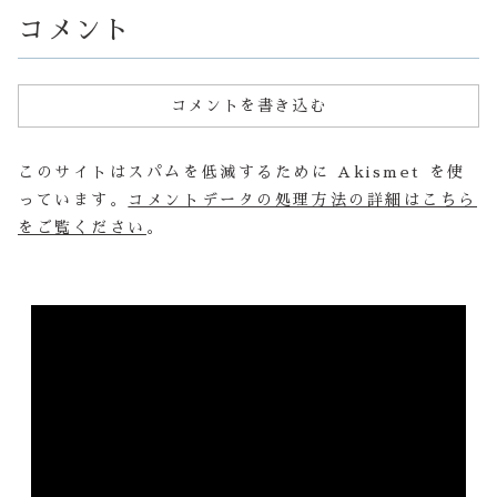
周年の感謝...
ら、お庭も
ロ...
コメント
コメントを書き込む
このサイトはスパムを低減するために Akismet を使
っています。
コメントデータの処理方法の詳細はこちら
をご覧ください
。
動
画
プ
レ
ー
ヤ
ー