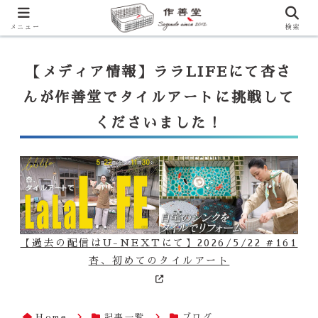
【ララLIFE】特注カウンター付シンク（40万円～）のお問合せはこ
ちらから
一番下のフォームにご記入ください
メニュー
検索
【メディア情報】ララLIFEにて杏さ
んが作善堂でタイルアートに挑戦して
くださいました！
【過去の配信はU-NEXTにて】2026/5/22 #161
杏、初めてのタイルアート
Home
記事一覧
ブログ