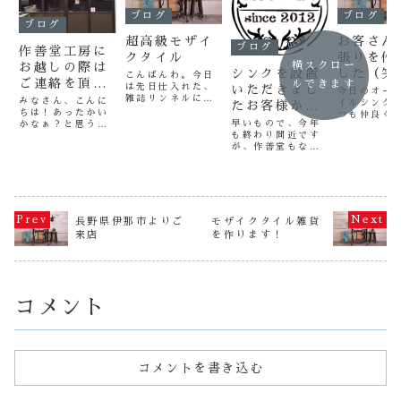
ブログ
ブログ
ブログ
超高級モザイ
お客さん
ブログ
作善堂工房に
クタイル
張りを作
横スクロー
お越しの際は
シンクを設置
した（笑
こんばんわ。今日
ご連絡を頂け
ルできます
は先日仕入れた、
いただきまし
今日のオー
ればと思いま
雑誌リンネルに掲
みなさん、こんに
イルシンク
たお客様から
載のタイルを家の
ちは！あったかい
す。よろしく
つも仲良く
TV放送のご
トイレの天板に張
早いもので、今年
かなぁ？と思うよ
るMさんの
お願いしま
ってみました。や
も終わり間近です
連絡！
うな陽気の日もた
シンクです
っぱりいいですね
す。
が、作善堂もなん
まーにあります
Mさん自ら
～ 綺麗です。
とか1年走ってきま
が、まだまだ寒さ
の底に貼る
これで高級タイル
した！そんな年の
が厳しいですね。
をデザイン
流しを作ってみた
瀬にお客様より嬉
寒がりが多い作善
れました（
いと思いします
しいご連絡をいた
堂スタッフは着込
品名 ブル
（笑）よっし～
だきましたので、
んだり、ストーブ
イ（笑） 
明日から今年最後
こちらでお知らせ
の前を陣取ったり
て、どんな
長野県伊那市よりご
モザイクタイル雑貨
の追い込み！ ３
をさせていただき
しながら日々を過
シンクがで
来店
を作ります！
日間連続でタイル
たいと思います。
ごしています
な～～～う
流...
今年２月に放映さ
(笑)さて、そんな
～ん（笑）
れた、「辰巳琢郎
作善堂工房もこれ
い...
の家物語」にお客
か...
様のお宅が取り...
コメント
コメントを書き込む