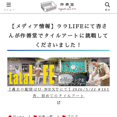
【ララLIFE】特注カウンター付シンク（40万円～）のお問合せはこ
ちらから
一番下のフォームにご記入ください
メニュー
検索
【メディア情報】ララLIFEにて杏さ
んが作善堂でタイルアートに挑戦して
くださいました！
【過去の配信はU-NEXTにて】2026/5/22 #161
杏、初めてのタイルアート
Home
記事一覧
ブログ