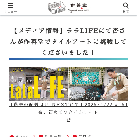
【ララLIFE】特注カウンター付シンク（40万円～）のお問合せはこ
ちらから
一番下のフォームにご記入ください
メニュー
検索
【メディア情報】ララLIFEにて杏さ
んが作善堂でタイルアートに挑戦して
くださいました！
【過去の配信はU-NEXTにて】2026/5/22 #161
杏、初めてのタイルアート
Home
記事一覧
ブログ