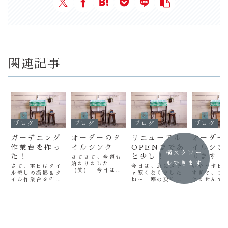
関連記事
ブログ
ブログ
ブログ
ブログ
ガーデニング
オーダーのタ
リニューアル
オーダー
作業台を作っ
イルシンク
OPENまであ
イルシン
横スクロー
た！
と少し！
ります！
さてさて、今週も
ルできます
始まりました
さて、本日はタイ
今日は、急にメチ
いや～昨日
（笑） 今日は寒
ル流しの撮影＆タ
ャ寒くなりました
すぎて、ブ
いですね～今日ご
イル作業台を作り
ね～ 寒の戻りで
きませんで
紹介するタイルシ
ました。 この作
すね。さて、今日
～～～～ 
ンクは、これです
業台、なかなか雰
はいよいよ写真撮
先日、ネッ
（笑）こちらは、
囲気もよく好評で
影に入りました
からのお問
以前オーダーいた
す。 先日、作善
（笑） やっとこ
せで、大阪
だいたシンクで
堂のタイル流しを
こまで来たって感
ち合わせに
す。 台湾がお好
庭で撮影させてい
じです。約、５０
ださったS
きな方でした。
ただいた、Ｍさん
本？？くらいタイ
オーダーシ