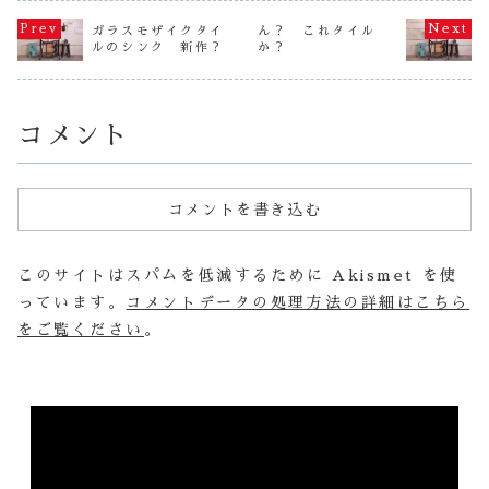
タイルで数字は作
に撮影のお礼とし
ルシンクを撮影し
作り始めま
ったことがありま
てプレゼントした
ていただきまし
（笑） 何
ガラスモザイクタイ
ん？ これタイル
したが、漢字？？
いと思い作りまし
た。 午前９時ス
打ち合わせ
ルのシンク 新作？
は、はじめてでし
か？
た。 問題は庭の
タートの終了は今
客様ともフ
た（笑...
雰囲気に合う
です（苦笑） い
リーに接す
か・...
や～...
が...
コメント
コメントを書き込む
このサイトはスパムを低減するために Akismet を使
っています。
コメントデータの処理方法の詳細はこちら
をご覧ください
。
動
画
プ