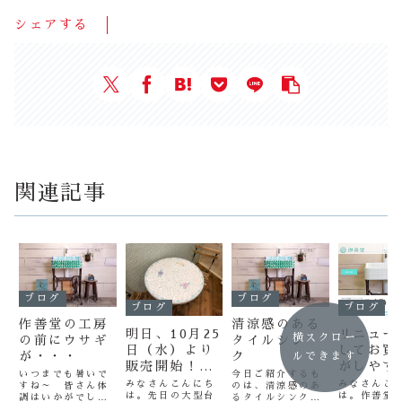
シェアする
関連記事
ブログ
ブログ
ブログ
ブログ
作善堂の工房
清涼感のある
明日、10月25
リニュー
横スクロー
の前にウサギ
タイルシン
日（水）より
してお買
が・・・
ク
ルできます
販売開始！
がしやす
いつまでも暑いで
今日ご紹介するも
NEW商品の
りました
みなさんこんにち
みなさんこ
すね～ 皆さん体
のは、清涼感のあ
は。先日の大型台
は。作善堂
タイルテーブ
調はいかがでしょ
るタイルシンクで