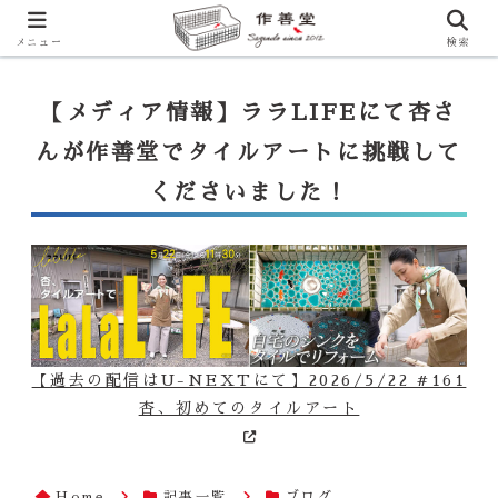
【ララLIFE】特注カウンター付シンク（40万円～）のお問合せはこ
ちらから
一番下のフォームにご記入ください
メニュー
検索
【メディア情報】ララLIFEにて杏さ
んが作善堂でタイルアートに挑戦して
くださいました！
【過去の配信はU-NEXTにて】2026/5/22 #161
杏、初めてのタイルアート
Home
記事一覧
ブログ