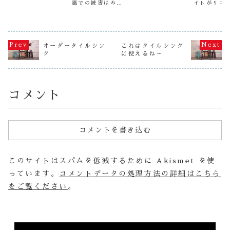
風での被害はみな
イトがリニ
うか？ 今日も暑
す（笑） 自分で
ル♪♪
さま大丈夫だった
ルされ、お
い中、滝のような
デザインをしまし
でしょうか？ちな
がしやすく
汗をかきながらタ
たが、夏向きの色
みに私の実家の一
した！お買
イル流しを作りま
になりました
室は雨漏りが！？
下記の通販
した。 朝の出来
（笑） やっぱり
（泣）怪我などが
でいただけ
事、さ～て、準備
夏が好きだからこ
なければ良いので
↓ ↓作善堂
するか～と水を汲
んな色を使うんで
オーダータイルシン
これはタイルシンク
すが、あまりすっ
プサイト（
みに行くと、作善
しょうね～でも、
ク
に使えるね～
きりしない天気も
らからお買
堂のお隣の会社の
優しい色目でいい
続いていますの
ただく形と
社員さんが猛ダッ
ですよね～ 自画
で、体調等もみな
すので、よ
シュで近づいてき
自賛してます
さんお気をつけく
お願いしま
ました。 この
（笑） 毎年のこ
ださいね！さて、
て、今年の..
ウ...
とながら...
つ...
コメント
コメントを書き込む
このサイトはスパムを低減するために Akismet を使
っています。
コメントデータの処理方法の詳細はこちら
をご覧ください
。
動