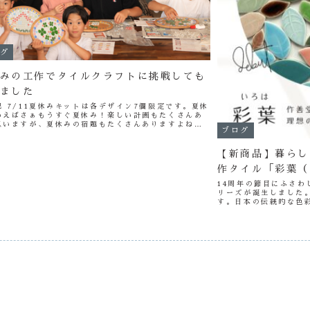
グ
みの工作でタイルクラフトに挑戦しても
ました
記 7/11夏休みキットは各デザイン7個限定です。夏休
いえばさぁもうすぐ夏休み！楽しい計画もたくさんあ
思いますが、夏休みの宿題もたくさんありますよね
ブログ
毎年お母さんも大変ですよね（汗）夏休みの宿題とし
ったりさて今回は、そんな...
【新商品】暮らし
作タイル「彩葉（
14周年の節目にふさ
リーズが誕生しました
す。日本の伝統的な色
しくも新しい表情を持
っと彩りを添えたいとい