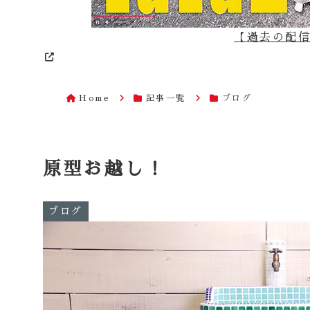
【過去の配信は
Home
記事一覧
ブログ
原型お越し！
ブログ