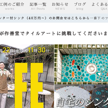
工例のご紹介
記事一覧
お知らせ
ブログ
よくあ
works
All Posts
NEWS
blog
Q&A
ウンター付シンク（40万円～）のお問合せはこちらから
一番下の
んが作善堂でタイルアートに挑戦してください