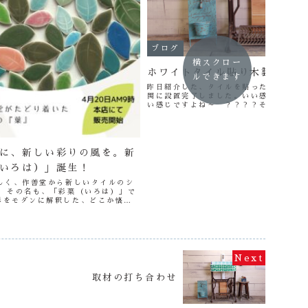
ブログ
横スクロー
ホワイトタイル貼り木製棚設置
ルできます
昨日紹介した、タイルを貼った木製の棚
関に設置完了しました。いい感じだと思
い感じですよね～ ？？？？そして、先
来ていただいた方から、今日連絡があり
イル流しを見に来たいとのことでし...
に、新しい彩りの風を。新
いろは）」誕生！
わしく、作善堂から新しいタイルのシ
。 その名も、「彩葉（いろは）」で
彩をモダンに解釈した、どこか懐か
つタイル。 日々の暮らしの中に、そ
う想...
取材の打ち合わせ