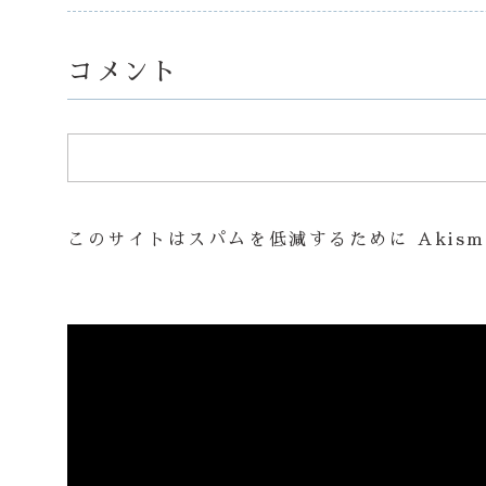
コメント
このサイトはスパムを低減するために Akism
動
画
プ
レ
ー