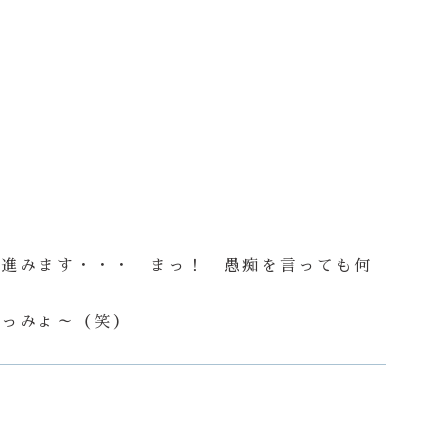
は進みます・・・ まっ！ 愚痴を言っても何
びっみょ～（笑）