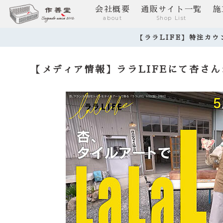
会社概要
通販サイト一覧
施
about
Shop List
【ララLIFE】特注カ
【メディア情報】ララLIFEにて杏さ