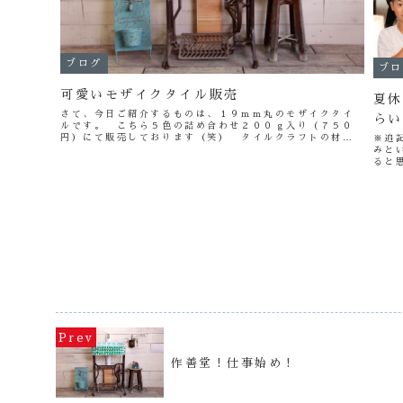
ブログ
ブロ
可愛いモザイクタイル販売
夏休
さて、今日ご紹介するものは、１９ｍｍ丸のモザイクタイ
らい
ルです。 こちら５色の詰め合わせ２００ｇ入り（７５０
円）にて販売しております（笑） タイルクラフトの材料
※追
にまたは、壁などの装飾にお使いいただけたらと思いま
みと
す。 販売先は作善堂ヤフオク店です...
ると
～！
てぴ
作善堂！仕事始め！