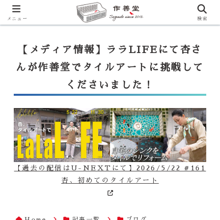
【ララLIFE】特注カウンター付シンク（40万円～）のお問合せはこ
ちらから
一番下のフォームにご記入ください
メニュー
検索
【メディア情報】ララLIFEにて杏さ
んが作善堂でタイルアートに挑戦して
くださいました！
【過去の配信はU-NEXTにて】2026/5/22 #161
杏、初めてのタイルアート
Home
記事一覧
ブログ