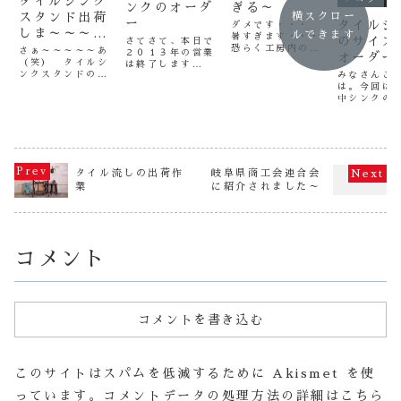
タイルシンク
ンクのオーダ
ぎる～
スタンド出荷
横スクロー
ー
タイルシ
ダメです・・・
しま～～～～
ルできます
暑すぎます・・・
のサイズ
さてさて、本日で
す！
恐らく工房内の温
さぁ～～～～～あ
２０１３年の営業
オーダー
度は、４０℃くら
（笑） タイルシ
は終了します
いではないでしょ
ンクスタンドの売
みなさんこ
（笑） 今年も多
うか・・・ 暑す
れた４本分の塗装
は。今回は
くのお客様に、作
ぎますので作業が
に入りましたよ～
中シンクの
善堂のタイルシン
できません。 こ
～～～～いいね～
変更のご注
クをご購入いただ
の扇風機がこの暑
～～～ 販売初日
いてお話し
き本当に有難うご
さを癒してくれま
に４台売れました
こうと思い
ざいました。 こ
せん！ 扇風機を
（笑） お買い上
まず人気の
こでは言い表せな
かけても熱風で
げいただき有難う
ンや過去に
いほど感謝してお
す。 あかんわ
ございました。
変更をいた
ります。 有難う
タイル流しの出荷作
岐阜県商工会連合会
～ あつぅ～
感謝感
商品などは
ございました。本
業
に紹介されました～
あっつぅー
謝！！！！！続い
ュラー商品
年最後にご紹介さ
て、塗装待ちのタ
用意がある
せていただくもの
イルシンクスタン
ございます
は、...
ドです。さ...
レガンスロ
タイルシン
ク”こ...
コメント
コメントを書き込む
このサイトはスパムを低減するために Akismet を使
っています。
コメントデータの処理方法の詳細はこちら