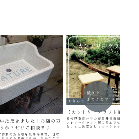
横スクロー
ルできます
お知らせ
【カントリークラフト展出展の
愛知県春日井市の春日井都市緑化植物園
いただきました！お店の方
ントリークラフト展に参加させていただ
と、ミニ教室としてワークショップなど
うか？ぜひご相談を♪
ましたが、感染予防の為、今回のイベン
作善堂のある岐阜県多治見市。日本
ップは中止とし、タイル商品販売の...
ったりする場所ですが、なかなかで