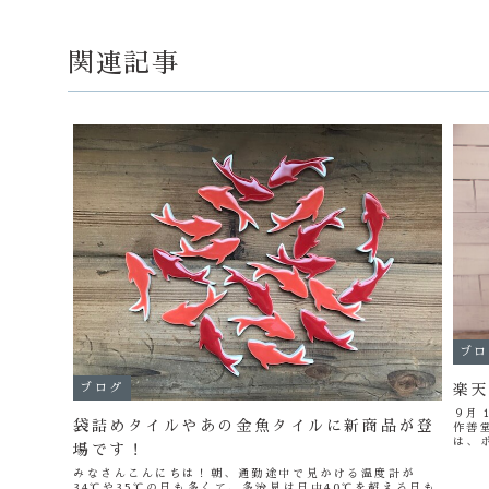
関連記事
ブロ
楽天
ブログ
９月
袋詰めタイルやあの金魚タイルに新商品が登
作善
は、
場です！
ゃい
ぜひ
みなさんこんにちは！朝、通勤途中で見かける温度計が
34℃や35℃の日も多くて、多治見は日中40℃を超える日も