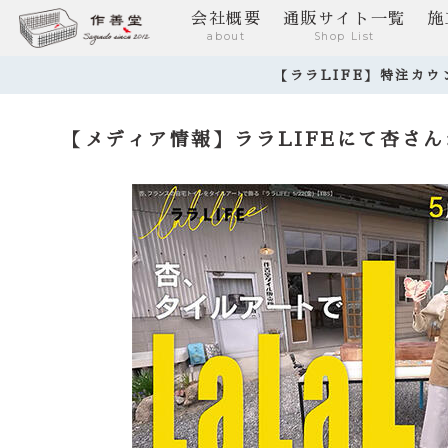
会社概要
通販サイト一覧
施
about
Shop List
【ララLIFE】特注カ
【メディア情報】ララLIFEにて杏さ