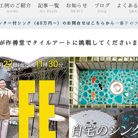
工例のご紹介
記事一覧
お知らせ
ブログ
よくあ
works
All Posts
NEWS
blog
Q&A
ウンター付シンク（40万円～）のお問合せはこちらから
一番下の
んが作善堂でタイルアートに挑戦してください