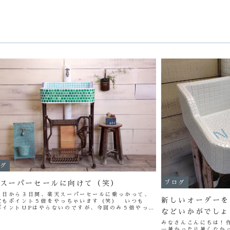
グ
スーパーセールに向けて（笑）
ブログ
１日から３日間、楽天スーパーセールに乗っかって、
新しいオーダーを
堂もポイント５倍をやっちゃいます（笑） いつも
ポイントUPはやらないのですが、今回のみ５倍やっち
などいかがでしょ
ます！！！！ こんなチャンスはありませんので、
ぜひ、ご購入いただけたらと思...
みなさんこんにちは！
一暑かったり暑くなか