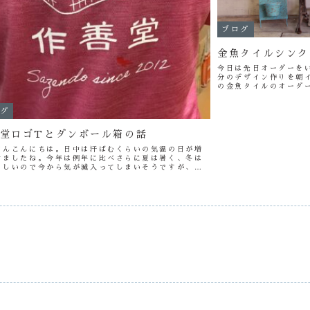
ブログ
金魚タイルシンク
今日は先日オーダーを
分のデザイン作りを朝
の金魚タイルのオーダ
ます。今日の底張りは
（笑） どうでしょうか
グ
堂ロゴTとダンボール箱の話
さんこんにちは。日中は汗ばむくらいの気温の日が増
きましたね。今年は例年に比べさらに夏は暑く、冬は
らしいので今から気が滅入ってしまいそうですが、体
整えていきましょう！さてさて、作善堂スタッフは最
給された会社のロゴTをみんな...