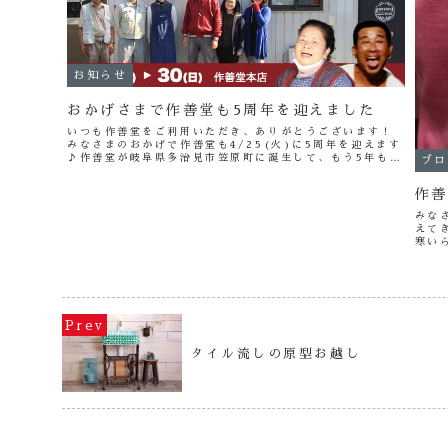
お知らせ
おかげさまで作善堂も5周年を迎えました
いつも作善堂をご利用いただき、ありがとうございます！
みなさまのおかげで作善堂も4/25(火)に5周年を迎えます
♪作善堂が岐阜県多治見市笠原町に誕生して、もう5年も経
ブロ
つんですね〜。いや〜早い早い♪この記事の最後に、5周年
記念ウィークのお知らせ...
作善
みな
えて
寒い
調を
近支
タイル流しの原型お越し