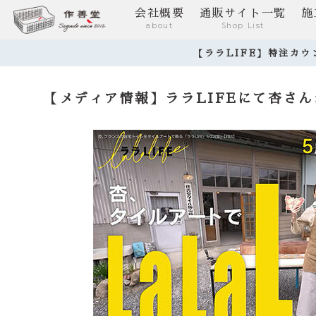
会社概要
通販サイト一覧
施
about
Shop List
【ララLIFE】特注カ
【メディア情報】ララLIFEにて杏さ