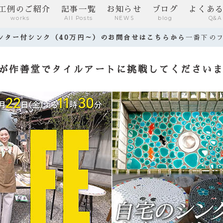
工例のご紹介
記事一覧
お知らせ
ブログ
よくあ
works
All Posts
NEWS
blog
Q&A
ウンター付シンク（40万円～）のお問合せはこちらから
一番下の
んが作善堂でタイルアートに挑戦してください