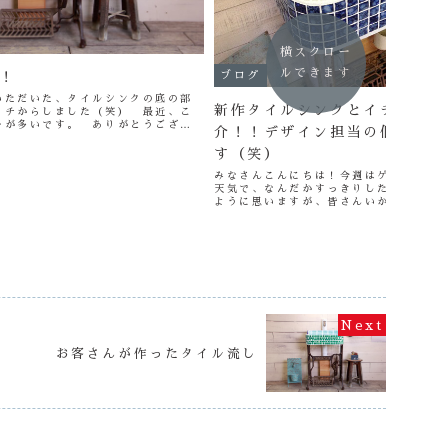
横スクロー
ルできます
！
ブログ
いただいた、タイルシンクの底の部
新作タイルシンクとイチオシ♪
イチからしました（笑） 最近、こ
ーが多いです。 ありがとうござい
介！！デザイン担当の個人的贔
、和をイメージして作ってみました
？ 完成が...
す（笑）
みなさんこんにちは！今週はゲリラ豪雨
天気で、なんだかすっきりしたお天気も
ように思いますが、皆さんいかがお過ご
日も作善堂工房の地域はしとしとと雨が
だかどーんとした雰囲気ですが、こ...
お客さんが作ったタイル流し