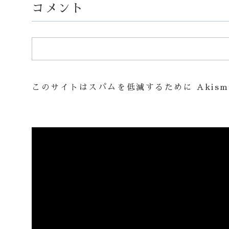
コメント
このサイトはスパムを低減するために Akism
動
画
プ
レ
ー
ヤ
ー