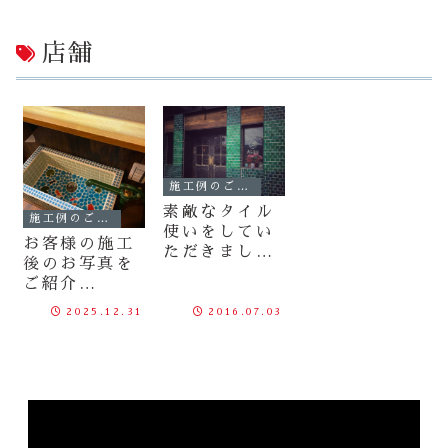
店舗
施工例のご紹介
素敵なタイル
施工例のご紹介
使いをしてい
お客様の施工
ただきまし
後のお写真を
た！お客様の
ご紹介
お写真をご紹
〈2025.12.3
介♪（※タイ
2025.12.31
2016.07.03
1〉
ルは既に商品
終了しており
ます。）
動
画