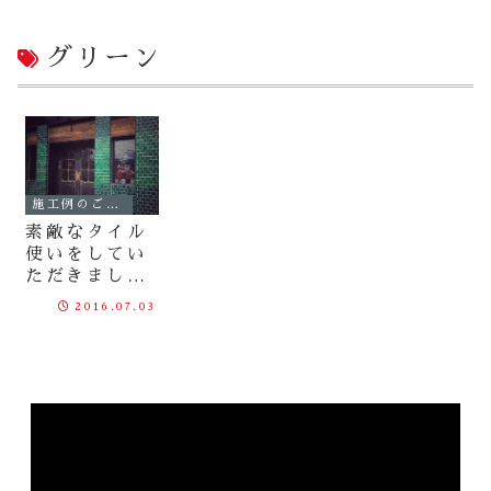
グリーン
施工例のご紹介
素敵なタイル
使いをしてい
ただきまし
た！お客様の
2016.07.03
お写真をご紹
介♪（※タイ
ルは既に商品
終了しており
ます。）
動
画
プ