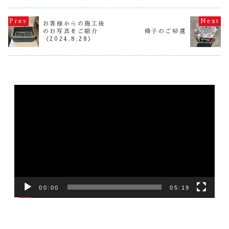
に至りました。で
大丈夫とのことで
がありま
が厳しいですね。
すがその後、たく
した。 甕に水草
で、取材は1
寒がりが多い作善
さんのお客さまよ
とこれば、僕の中
日になりま
堂スタッフは着込
りモルタルLサイ
お客様からの施工後
で最後はメダカと
た。 やば
んだり、ストーブ
ズシンクのご要望
なりますので、家
～ 工房の
のお写真をご紹介
椅子のご帰還
の前を陣取ったり
を頂きましたの
の中で子供が飼っ
おかたずけ
〈2024.8.28〉
しながら日々を過
で、昔のカタチの
ているメダカを
いと・・・
ごしています
まま...
２...
たかお...
(笑)さて、そんな
作善堂工房もこれ
か...
動
画
プ
レ
ー
ヤ
ー
00:00
05:19