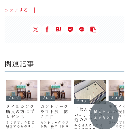
シェアする
関連記事
ブログ
ブログ
ブログ
ブログ
タイルシンク
カントリーク
モザイク
「なんか…い
購入の方にプ
ラフト展 第
ルの役物
横スクロー
い。」ここ最
レゼント！
２日目
なに？？
ルできます
近のおススメ
さてさて、今日ご
カントリークラフ
暑いですね
商品の話。
みなさんこんにち
紹介するものは、
ト展 第２日目今
～ みなさ