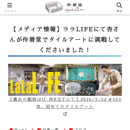
【ララLIFE】特注カウンター付シンク（40万円～）のお問合せはこ
ちらから
一番下のフォームにご記入ください
メニュー
検索
【メディア情報】ララLIFEにて杏さ
んが作善堂でタイルアートに挑戦して
くださいました！
【過去の配信はU-NEXTにて】2026/5/22 #161
杏、初めてのタイルアート
Home
記事一覧
ブログ