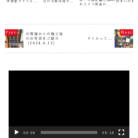
は！今回は個人的
作善堂でタイルシ
日の天候は雨のち
住まいの暑
おススメ商品のお
ンクをお買い上げ
晴、多くのお客様
かがです
話をしたいと思い
いただいた方、全
がご来場いただけ
多治見市は
ます！日々シンク
ての方にお付けし
ました。 各ブー
７℃くらい
の準備をし、作っ
ているタイル雑貨
スのスタッフが忙
と思います
てる人間の偏った
です（笑）写真に
しく動きまわって
工房内は扇
おススメ品です
写っている、茶封
ました（笑） ご
背中に背負
（笑）まずはこち
筒の中に入ってま
来場いただきまし
業してます
らのシンク！【金
す（笑） こちら
た方々、本日は誠
流れます
お客様からの施工後
魚シリーズ!15mm
は、残念ですが見
に有難うございま
あつ～～～
のお写真をご紹介
タイルって…
角高級タイルのす
せることができま
した。 さて、今
～～～・・
〈2024.4.12〉
っきり底丸シンク
せん（笑） お買
日の作善堂はモザ
て、今日ご
（Mサイズ）［商
い上げ後の楽し
イクタイルクラ
るタイルは
品番号：193...
み...
フ...
ル...
動
画
プ
レ
ー
ヤ
ー
00:00
05:19