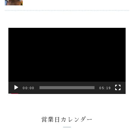
イズ＆形状はモル
り滋賀県に行って
よく、塗装
タ...
きます！...
追われて...
動
画
プ
レ
ー
ヤ
ー
00:00
05:19
営業日カレンダー