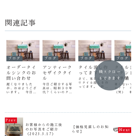
関連記事
ブログ
ブログ
ブログ
ブログ
オーダータイ
アンティーク
タイル流し作
タイルシ
横スクロー
ルシンクのお
モザイクタイ
ってますよ～
スタンド
問い合わせ
ル
装準備
ルできます
さて、本日は朝よ
りタイル流しを作
遅くなりました
今日ご紹介する写
暑くないで
ってます。 昨
が、おはようござ
真は、昭和３０年
か？？ 今
日、バタバタと売
います。 今日も
代？くらいのタイ
（笑） 朝
れてしまい、在庫
いいお天気で気持
ルです。 写真で
ごしやすく
が減ってきたので
ちいいですね～さ
はわかりません
きましたが
急遽作成を決行で
て、今日は朝から
が、近くで見ると
はまだまだ
す。今作っている
タイルシンクのオ
当時のクオリティ
（笑）さて
ホワイトシンクも
ーダーのお問い合
ーが分かります
は先日より
人気商品です。
わせの電話が多か
（笑） ちょっと
始した、タ
さて、昼からは目
ったので、ブログ
作りが雑かな～
ンクスタン
地を入れて行きま
でも詳細を書かせ
（笑） でも、こ
装準備をア
お客様からの施工後
す！
【価格見直しのお知
ていただきます。
れがいいんでしょ
ます。お陰
のお写真をご紹介
らせ】
タイルシンクのオ
うけどね（笑）
タイルシン
〈2023.3.17〉
ーダーですが、サ
で、今日は午後よ
ンドの売れ