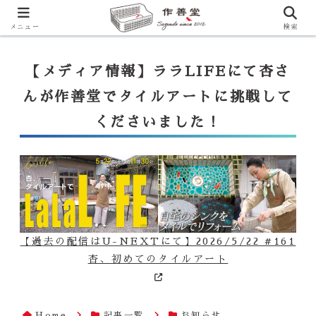
【ララLIFE】特注カウンター付シンク（40万円～）のお問合せはこ
ちらから
一番下のフォームにご記入ください
メニュー
検索
【メディア情報】ララLIFEにて杏さ
んが作善堂でタイルアートに挑戦して
くださいました！
【過去の配信はU-NEXTにて】2026/5/22 #161
杏、初めてのタイルアート
Home
記事一覧
お知らせ