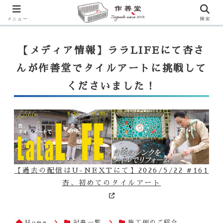
【ララLIFE】特注カウンター付シンク（40万円～）のお問合せはこ
ちらから
一番下のフォームにご記入ください
メニュー
検索
【メディア情報】ララLIFEにて杏さ
んが作善堂でタイルアートに挑戦して
くださいました！
【過去の配信はU-NEXTにて】2026/5/22 #161
杏、初めてのタイルアート
Home
記事一覧
施工例のご紹介