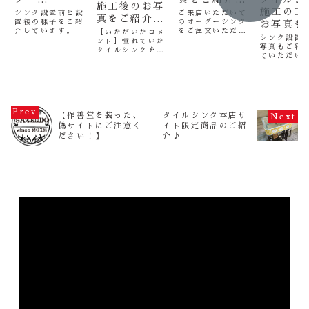
施工後のお写
〈2023.8.24
〈2024.9.30
施工の工
シンク設置前と設
ご来店いただいて
真をご紹介
置後の様子をご紹
のオーダーシンク
up〉
〉
お写真も
〈2021.7.8
介しています。
をご注文いただき
［いただいたコメ
ままを言
シンク設置
ました。アンティ
ント］憧れていた
〉
写真もご紹
いただい
ークな昔のタイル
タイルシンクを庭
ていただい
シンクのデザイン
に設置することが
いました
様なのです
を踏襲しつつ、弊
でき嬉しいです。
ちらのわが
社のデザインも取
甘すぎずシンプル
聞いて頂き
り入れてのシンク
すぎずのデザイン
の際のお写
となり、どこか懐
でとても素敵に仕
って頂きま
かしくも新しいシ
上がりました。我
今後、タイ
ンクとなりまし
が家の幼児達には
【作善堂を装った、
タイルシンク本店サ
クを設置の
た。あわせて水栓
SSサイズがちょう
偽サイトにご注意く
イト限定商品のご紹
の参考にな
柱やスタンドのご
どよく、喜んで使
ださい！】
介♪
お願いしま
注文もいただき、
っています。デザ
所、こころ
あ...
イン変更から配送
引き受けい
まで、丁寧な対...
き、ありが
ざい...
動
画
プ
レ
ー
ヤ
ー