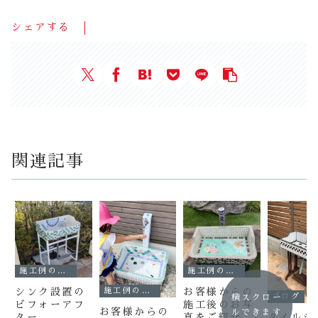
シェアする
関連記事
施工例のご紹介
施工例のご紹介
シンク設置の
お客様からの
施工例のご紹介
ブログ
横スクロー
ビフォーアフ
施工後のお写
お客様からの
ルできます
ター
真をご紹介
タイルシ