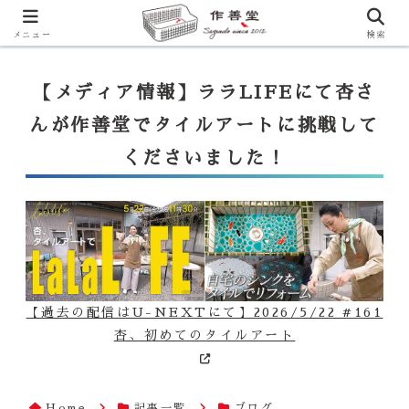
【ララLIFE】特注カウンター付シンク（40万円～）のお問合せはこ
ちらから
一番下のフォームにご記入ください
メニュー
検索
【メディア情報】ララLIFEにて杏さ
んが作善堂でタイルアートに挑戦して
くださいました！
【過去の配信はU-NEXTにて】2026/5/22 #161
杏、初めてのタイルアート
Home
記事一覧
ブログ