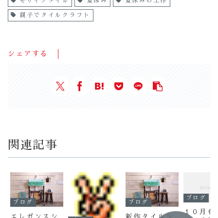
モザイクタイル
夏休み
夏休みの工作
親子でタイルクラフト
シェアする
関連記事
ブログ
ブログ
ブログ
１０月も
エレガンスシ
新作タイルシ