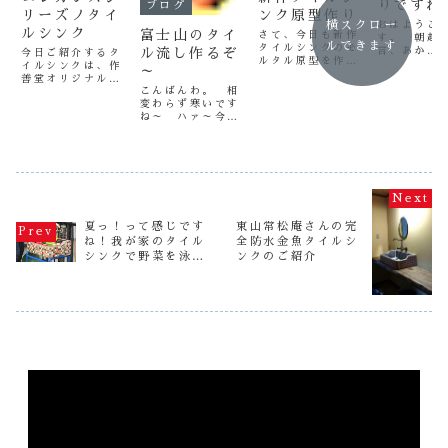
りですね
ブログ
リーズノタイ
ンク原型作り
横スクロー
おはようご
ルシンク
富士山のタイ
さて、今日も新作
す。 朝起
ルできます
タイルシンクのモ
ル流し作るぞ
言、あか
今日ご紹介するタ
ルタル原型を作り
ん・・・ 
イルシンクは、作
～
ます（笑） ２台
い・・・ 
善堂オリジナルの
しか型がないの
も猫もまん
こんばんわ。 相
エレガンスシリー
で、フル生産しな
ってます
変わらず寒いです
ズタイルシンクで
いと間に合わない
え～今日は
ね～ ハァ～今日
す（笑）このワン
んです。新作タイ
堂の仕事は
は先日、静岡県浜
ポイントのデザイ
ルシンクの販売予
て、従兄弟
松市より作善堂に
ンが見所です
定は３月１日！
している陶
お越しいただきま
（笑）うんう
ご期待ください
元へ行って
した、O様のオー
ん！！ ヤッパリ
（笑）このサイズ
す。 最近
ダーの底張りを作
手間をかけるとい
は、ＳＳサイズと
陶器に手書
り始めましたで、
いものができます
同様で室内のちょ
ている窯元
その底張りです
ね（笑）さて、今
っとしたシンクと
す。 ちょっ
が、あっ！ 底張
日も一日頑張るぞ
夏っ！って感じです
東山常松庵さんの完
して...
りとはタイル流し
～～～～～～～
ね！我が家のタイル
全防水金魚タイルシ
の底の部分です
シンクで野菜を泳が
ンクのご紹介
作善堂では、オー
せてみましたっ！
ダーに難易度の設
定...
（※撮影秘話付）
動
画
プ